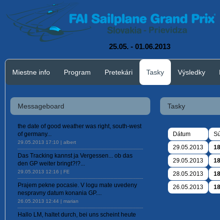
25.05. - 01.06.2013
Miestne info
Program
Pretekári
Tasky
Výsledky
Messageboard
Tasky
the date of good weather was right, south-west
of germany...
Dátum
Sú
29.05.2013 17:10 | albert
29.05.2013
18
Das Tracking kannst ja Vergessen... ob das
29.05.2013
18
den GP weiter bringt?!?...
29.05.2013 12:16 | FE
28.05.2013
18
Prajem pekne pocasie. V logu mate uvedeny
26.05.2013
18
nespravny datum konania GP....
26.05.2013 12:44 | marian
Hallo LM, haltet durch, bei uns scheint heute