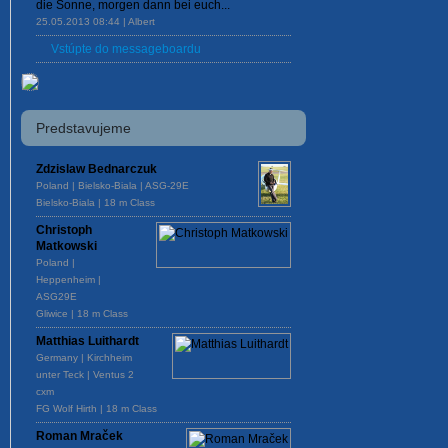
die Sonne, morgen dann bei euch...
25.05.2013 08:44 | Albert
Vstúpte do messageboardu
Predstavujeme
Zdzislaw Bednarczuk
Poland | Bielsko-Biala | ASG-29E
Bielsko-Biala | 18 m Class
Christoph
Matkowski
Poland |
Heppenheim |
ASG29E
Gliwice | 18 m Class
Matthias Luithardt
Germany | Kirchheim
unter Teck | Ventus 2
cxm
FG Wolf Hirth | 18 m Class
Roman Mraček