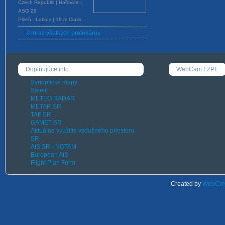
Czech Republic | Hořovice |
ASG 29
Plzeň - Letkov | 18 m Class
Zobraz všetkých pretekárov
Doplňujúce info
WebCam LZPE
Synoptické mapy
Satelit
METEO RADAR
METAR SR
TAF SR
GAMET SR
Aktuálne využitie vzdušného priestoru
SR
AIS SR - NOTAM
European AIS
Flight Plan Form
Created by
WebCrea