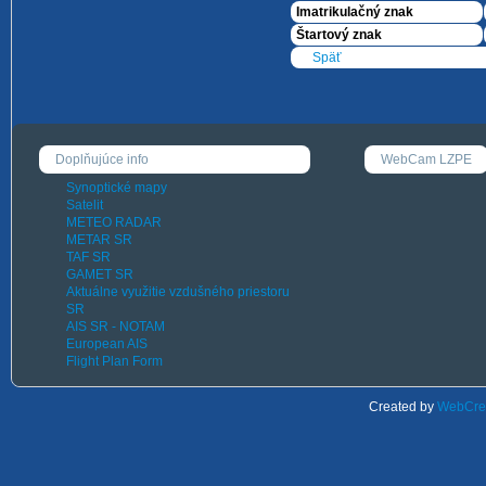
Imatrikulačný znak
Štartový znak
Späť
Doplňujúce info
WebCam LZPE
Synoptické mapy
Satelit
METEO RADAR
METAR SR
TAF SR
GAMET SR
Aktuálne využitie vzdušného priestoru
SR
AIS SR - NOTAM
European AIS
Flight Plan Form
Created by
WebCrea