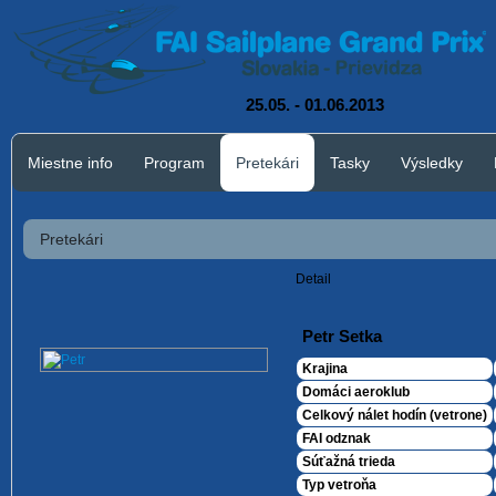
25.05. - 01.06.2013
Miestne info
Program
Pretekári
Tasky
Výsledky
Pretekári
Detail
Petr Setka
Krajina
Domáci aeroklub
Celkový nálet hodín (vetrone)
FAI odznak
Súťažná trieda
Typ vetroňa